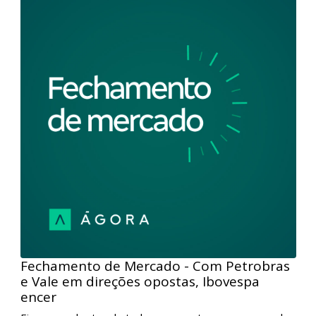
Fechamento de Mercado - IPCA-15 e alta
das blue chips impulsionam Ibovespa l 26/
Fique por dentro de tudo que aconteceu no mercado
de ações com o Fechamento de Mercado. Nesta
edição, a leitura do IPCA-15 abaixo do esperado e a
forte performance das ações da Vale e Petrobras
conduziram o Ibovespa para acima dos 129 mil
pontos.