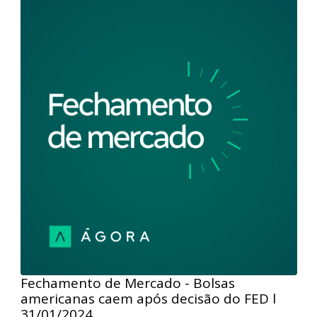
monetário nos EUA não deve acontecer na reunião de
março. Apesar disso, os índices em NY se
sustentaram em terreno positivo, impulsionados
pela safra de balanços, com destaque para os
números de gigantes de tecnologia e petrolíferas que
levaram os índices S&P500 e Dow Jones para as
máximas históricas. Por aqui, o bom humor em Wall
Street não foi suficiente para direcionar o Ibovespa,
tampouco a leitura da produção industrial de
dezembro.