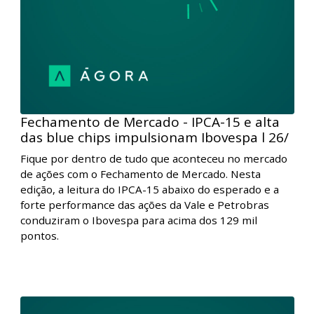
de ações com o Fechamento de Mercado. Nesta
edição, em dia de agenda esvaziada, os índices de
Nova York avançaram apoiados pela forte queda dos
juros dos Treasuries, enquanto na Europa as bolsas
encerraram o dia sem direção única. No Brasil, a
liquidação da gigante chinesa Evergrande pressionou
o Ibovespa.