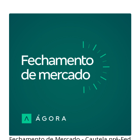
Fechamento de Mercado - 01/02/2024
Fique por dentro de tudo que aconteceu no mercado
de ações com o Fechamento de Mercado. Nesta
edição, a primeira sessão de fevereiro foi de
recuperação para os índices acionários em NY. Como
pano de fundo, os mercados se beneficiaram de um
novo alívio no rendimento dos Treasuries que
voltaram a cair. Por aqui, o Ibovespa se amparou na
valorização das ações da Petrobras para encerrar
com alta de 0,57%.