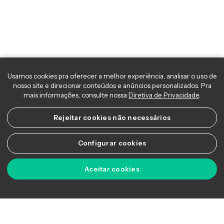
Fechamento de Mercado - Vale e
Petrobras comandam reação do Ibovespa l
23/01/202
Fique por dentro de tudo que aconteceu no mercado
de ações com o Fechamento de Mercado. Nesta
edição, no Brasil, o dia foi de recuperação nos preços
dos ativos. A alta superior a 2% do minério de ferro,
acima dos US$ 130/tonelada, ajudou na recuperação
das ações ligadas a commodity, com a Vale subindo
mais de 2% e fortalecendo o Ibovespa
Copyright © 2026 Ágora Academy - Todos os direitos reservados