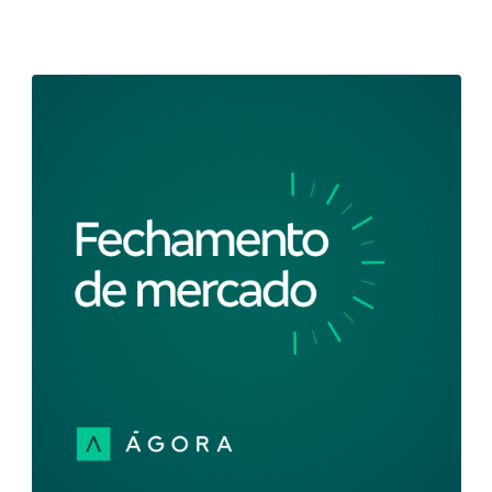
Fechamento de Mercado - Ibovespa
descola do exterior e avança l 05/02/2024
Fique por dentro de tudo que aconteceu no mercado
de ações com o Fechamento de Mercado. Nesta
edição, a primeira sessão da semana foi negativa para
as bolsas internacionais após o presidente do FED,
reafirmar em entrevista que o corte de juros em
março não é o mais provável. No Brasil, Petrobras e
bancos sustentaram o avanço do Ibovespa.