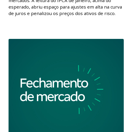
Fechamento de Mercado - Ibovespa recua
após IPCA acima do esperado l 08/02/2024
Fique por dentro de tudo que aconteceu no mercado
de ações com o Fechamento de Mercado. Nesta
edição, no Brasil, a sessão foi de aversão ao risco nos
mercados. A leitura do IPCA de janeiro, acima do
esperado, abriu espaço para ajustes em alta na curva
de juros e penalizou os preços dos ativos de risco.