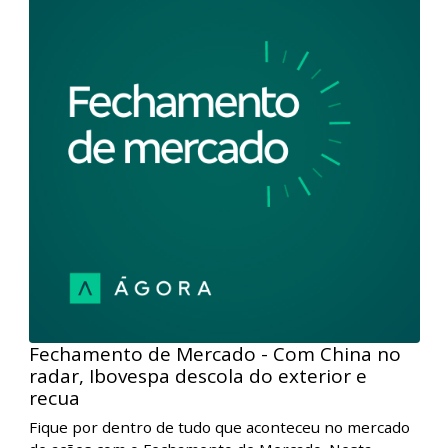
Fique por dentro de tudo que aconteceu no mercado
de ações com o Fechamento de Mercado. Nesta
edição, hoje, nos EUA, foram divulgados os números
de criação de emprego e confiança do consumidor,
que vieram acima dos níveis previstos e
pressionaram as bolsas. Porém, na parte final da
sessão, a força do setor financeiro em NY ajudou a
impulsionar o Dow Jones para sua máxima histórica.
Aqui no Brasil, a cautela também predominou com os
investidores atentos aos riscos ligados ao setor
imobiliário chinês e à espera das decisões de juros
por aqui e nos EUA.