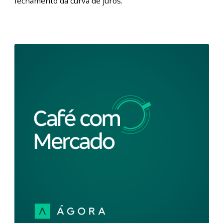
Café com Mercado - Ibovespa na máxima
do ano em meio a mercados globais |
17/11
Café com Mercado - Ibovespa na máxima do ano em
meio a mercados globais mais otimistas | 17/11/2023
Nesta edição do podcast Café com Mercado, nossos
analistas comentaram a melhora do humor dos
mercados após sinais de que o processo de aperto
monetário nos Estados Unidos pode estar chegando
ao fim, com indicadores de desaceleração da inflação e
fechamento da curva de juros.