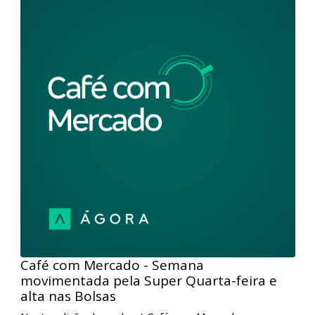
Café com Mercado – Semana
movimentada pela temporada de
resultados no Brasil | 1
Nesta edição do podcast Café com Mercado, nossos
analistas comentaram o início de novembro mais
favorável para a renda variável no Brasil, com
valorização do Ibovespa, embora os mercados se
mantenham voláteis no exterior. Além disso, falaram
sobre o discurso mais duro de Jerome Powell em
relação aos juros americanos, o avanço das
discussões sobre a reforma tributária brasileira e os
resultados corporativos divulgados durante a
semana, com destaque para Petrobras, bancos e
construtoras.