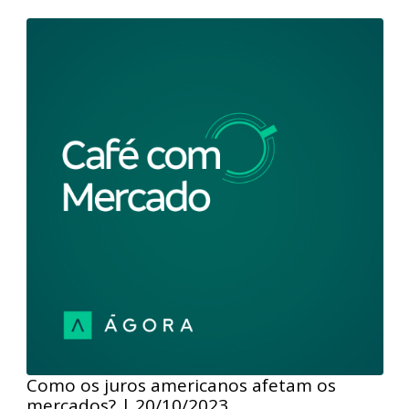
Início da temporada de resultados do 3°
trimestre | 27/10/2023
Nesta edição do podcast Café com Mercado, nossos
analistas comentaram os números corporativos
divulgados durante a semana com o início da
temporada de balanços do 3° trimestre, o
comportamento negativo das Bolsas no exterior e as
expectativas para a Super Quarta-feira na próxima
semana, que terá a decisão de política monetária nos