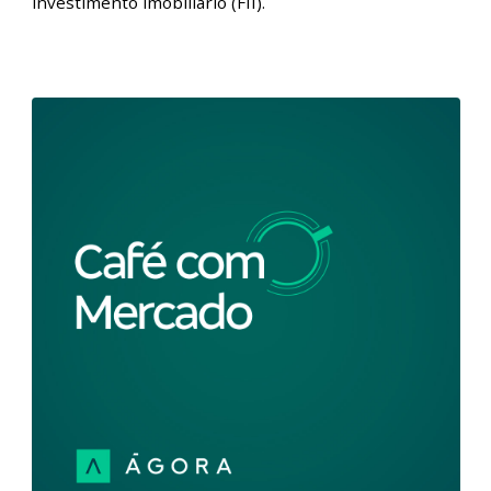
Café com Mercado – Os preços subiram? Inflação é o
tema da semana | 12/01/2024 Nesta edição do
podcast Café com Mercado, nossos analistas
comentaram os indicadores inflacionários
(notadamente, o CPI americano e o IPCA brasileiro)
que movimentaram os mercados durante a semana.
Além disso, destacaram que a dinâmica de preços
ainda ampara a ação de corte dos juros e beneficia
algumas classes de ativos, como os fundos de
investimento imobiliário (FII).