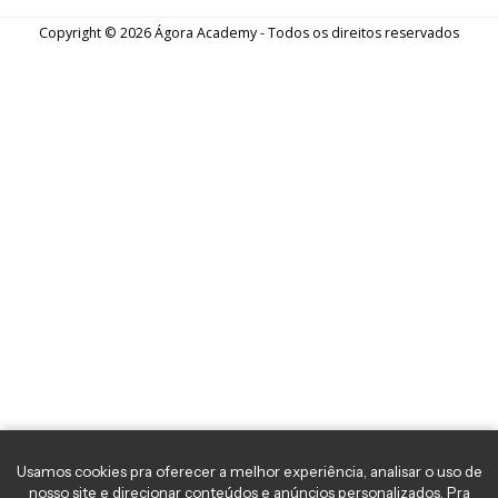
Semana positiva para os mercados mesmo
com tensões globais | 13/10/2023
Nesta edição do podcast Café com Mercado, nossos
analistas comentaram o comportamento das Bolsas
após o início dos conflitos no Oriente Médio e a
retomada do preço do petróleo diante deste cenário.