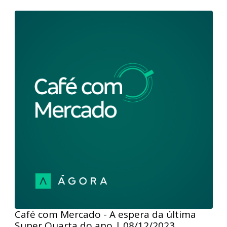
Café com Mercado - Fed impulsiona
Ibovespa e Dow Jones para máximas
históricas
Café com Mercado - Fed impulsiona Ibovespa e Dow
Jones para máximas históricas | 15/12/2023 Nesta
edição do podcast Café com Mercado, nossos
analistas comentaram o discurso otimista do Fed na
última Super Quarta de 2023, que impulsionou as
Bolsas globais, levando o Ibovespa e o Dow Jones a
ultrapassarem suas máximas históricas.